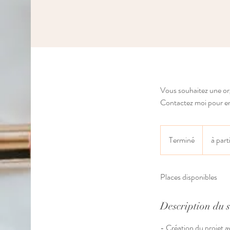
Vous souhaitez une or
Contactez moi pour en 
à
partir
Terminé
T
à par
de
5400€
e
r
Places disponibles
m
i
n
Description du s
é
- Création du projet a