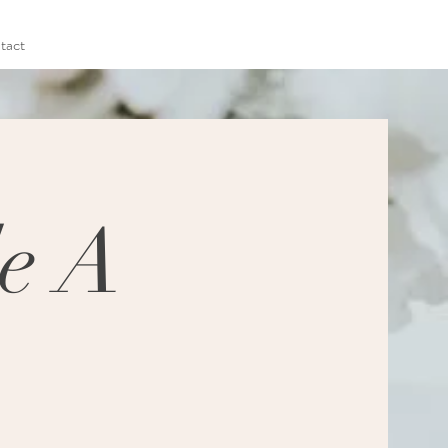
tact
e A