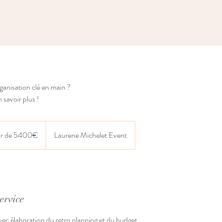
ganisation clé en main ?
savoir plus !
tir de 5400€
Laurene Michelet Event
ervice
vec élaboration du retro planning et du budget